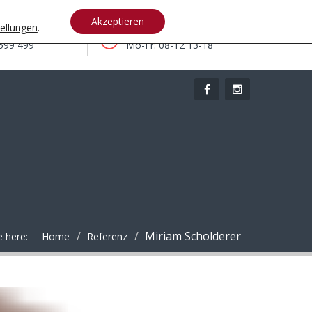
Akzeptieren
tellungen
.
n
Öffnungszeiten
599 499
Mo-Fr: 08-12 13-18
Miriam Scholderer
e here:
Home
Referenz