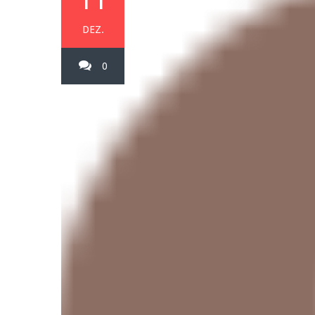
11
DEZ.
0