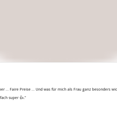
r … Faire Preise … Und was für mich als Frau ganz besonders wicht
fach super 👍
.”