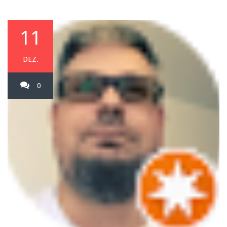
11
DEZ.
0